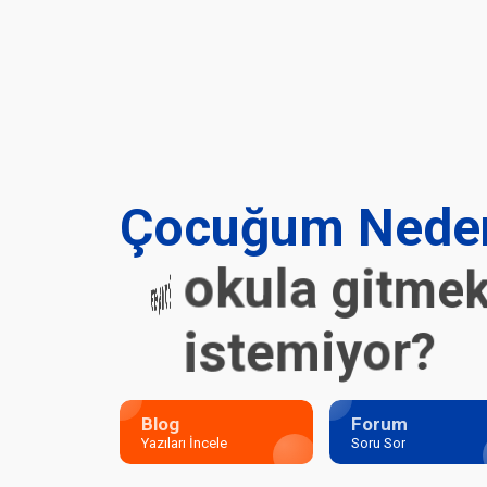
Çocuğum Nede
okula gitmek
yemek yemiyor?
istemiyor?
Blog
Forum
Yazıları İncele
Soru Sor