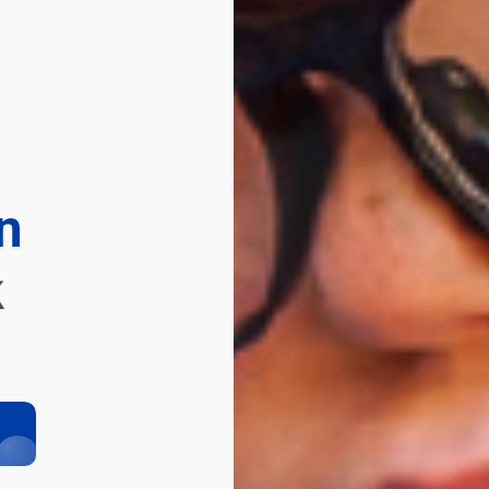
n
uyumuyor?
sinirli?