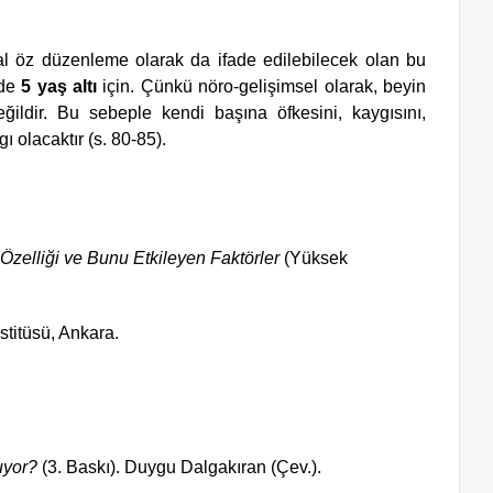
l öz düzenleme olarak da ifade edilebilecek olan bu 
de 
5 yaş altı
 için. Çünkü nöro-gelişimsel olarak, beyin 
ldir. Bu sebeple kendi başına öfkesini, kaygısını, 
 olacaktır (s. 80-85).
Özelliği ve Bunu Etkileyen Faktörler
 (Yüksek 
nstitüsü, Ankara.
yor?
 (3. Baskı). Duygu Dalgakıran (Çev.). 