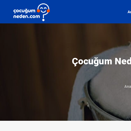
A
Çocuğum Nede
Ana