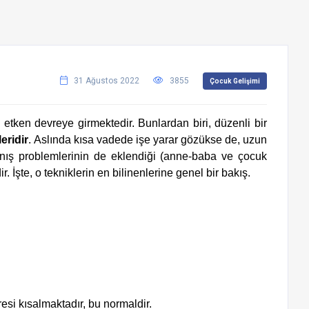
31 Ağustos 2022
3855
Çocuk Gelişimi
tken devreye girmektedir. Bunlardan biri, düzenli bir 
eridir
. Aslında kısa vadede işe yarar gözükse de, uzun 
ş problemlerinin de eklendiği (anne-baba ve çocuk 
 İşte, o tekniklerin en bilinenlerine genel bir bakış.
si kısalmaktadır, bu normaldir.