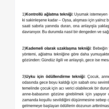
1)
Kontrollü ağlatma tekniği
: Uyumak istemeyen ço
ki sakinleşene kadar – Oysa, alışması için yalnız b
saati sabırla yanında duran, ona anlayışla yakla
davranıyor. Bu durumda nasıl bir dengeden ve sağ
2)
Kademeli olarak uzaklaşma tekniği
: Bebeğin 
yöntemi, ağlatma tekniğine göre daha yumuşaktır.
gözünden: Gündüz ilgili ve anlayışlı, gece ise mesa
3)
Uyku için ödüllendirme tekniği
: Çocuk, anne
odasında gece boyu kaldığı için sabah onu seviml
temelinde çocuk için acı verici olabilecek bir dur
anne-babasının gözüne girebilmek için yapıyor ol
zamanda koşullu sevildiğini düşünmesine sebep ola
gelmemeye başlayan ödüllerin dozunun arttırılması