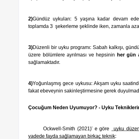
2)
Gündüz uykuları: 5 yaşına kadar devam edebi
toplamda 3  şekerleme şeklinde iken, zamanla aza
3)
Düzenli bir uyku programı: Sabah kalkışı, gündü
üzere bölümlere ayrılması ve hepsinin 
her gün 
sağlamaktadır.
4)
Yoğunlaşmış gece uykusu: Akşam uyku saatinden
fakat ebeveynin sakinleştirmesine gerek duyulma
Çocuğum Neden Uyumuyor? - Uyku Tekniklerin
       Ockwell-Smith (2021)' e göre 
 uyku düzen
vadede fayda sağlamayan birkaç teknik
: