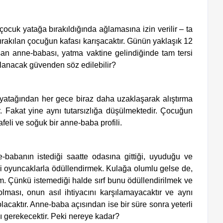
cuk yatağa bırakıldığında ağlamasına izin verilir – ta 
ırakılan çocuğun kafası karışacaktır. Günün yaklaşık 12 
şan anne-babası, yatma vaktine gelindiğinde tam tersi 
lanacak güvenden söz edilebilir?
yatağından her gece biraz daha uzaklaşarak alıştırma 
 Fakat yine aynı tutarsızlığa düşülmektedir. Çocuğun 
feli ve soğuk bir anne-baba profili.
-babanın istediği saatte odasına gittiği, uyuduğu ve 
i oyuncaklarla ödüllendirmek. Kulağa olumlu gelse de, 
um. Çünkü istemediği halde sırf bunu ödüllendirilmek ve 
ması, onun asıl ihtiyacını karşılamayacaktır ve aynı 
caktır. Anne-baba açısından ise bir süre sonra yeterli 
 gerekecektir. Peki nereye kadar?