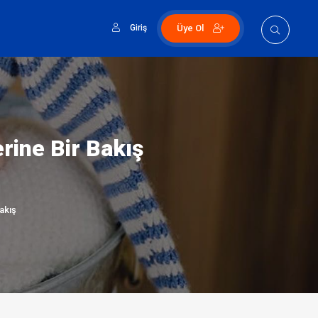
Giriş
Üye Ol
ine Bir Bakış
akış