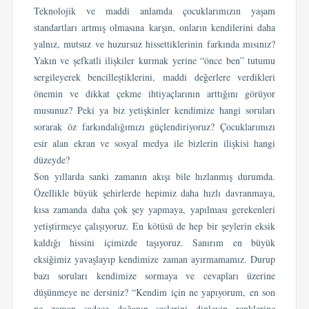
Teknolojik ve maddi anlamda çocuklarımızın yaşam
standartları artmış olmasına karşın, onların kendilerini daha
yalnız, mutsuz ve huzursuz hissettiklerinin farkında mısınız?
Yakın ve şefkatli ilişkiler kurmak yerine “önce ben” tutumu
sergileyerek bencilleştiklerini, maddi değerlere verdikleri
önemin ve dikkat çekme ihtiyaçlarının arttığını görüyor
musunuz? Peki ya biz yetişkinler kendimize hangi soruları
sorarak öz farkındalığımızı güçlendiriyoruz? Çocuklarımızı
esir alan ekran ve sosyal medya ile bizlerin ilişkisi hangi
düzeyde?
Son yıllarda sanki zamanın akışı bile hızlanmış durumda.
Özellikle büyük şehirlerde hepimiz daha hızlı davranmaya,
kısa zamanda daha çok şey yapmaya, yapılması gerekenleri
yetiştirmeye çalışıyoruz. En kötüsü de hep bir şeylerin eksik
kaldığı hissini içimizde taşıyoruz. Sanırım en büyük
eksiğimiz yavaşlayıp kendimize zaman ayırmamamız. Durup
bazı soruları kendimize sormaya ve cevapları üzerine
düşünmeye ne dersiniz? “Kendim için ne yapıyorum, en son
ne zaman sadece doğanın seslerini dinleyip renklerine