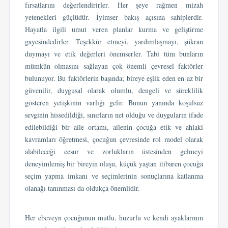
fırsatlarını değerlendirirler. Her şeye rağmen mizah
yetenekleri güçlüdür. İyimser bakış açısına sahiplerdir.
Hayatla ilgili umut veren planlar kurma ve geliştirme
gayesindedirler. Teşekkür etmeyi, yardımlaşmayı, şükran
duymayı ve etik değerleri önemserler. Tabi tüm bunların
mümkün olmasını sağlayan çok önemli çevresel faktörler
bulunuyor. Bu faktörlerin başında; bireye eşlik eden en az bir
güvenilir, duygusal olarak olumlu, dengeli ve süreklilik
gösteren yetişkinin varlığı gelir. Bunun yanında koşulsuz
sevginin hissedildiği, sınırların net olduğu ve duyguların ifade
edilebildiği bir aile ortamı, ailenin çocuğa etik ve ahlaki
kavramları öğretmesi, çocuğun çevresinde rol model olarak
alabileceği cesur ve zorlukların üstesinden gelmeyi
deneyimlemiş bir bireyin oluşu, küçük yaştan itibaren çocuğa
seçim yapma imkanı ve seçimlerinin sonuçlarına katlanma
olanağı tanınması da oldukça önemlidir.
Her ebeveyn çocuğunun mutlu, huzurlu ve kendi ayaklarının