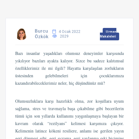
Burcu
4 Ocak 2022
Uzman
Özkök
2029
Makaleleri
Bazı insanlar yaşadıkları olumsuz deneyimler karşısında
yıkılıyor bazıları ayakta kalıyor. Sizce bu sadece kalıtımsal
özelliklerimiz ile mi ilgili? Hayatta karşılaşılan zorlukların
üstesinden gelebilmeleri için çocuklarımıza
kazandırabileceklerimiz neler, hiç düşündünüz mü?
Olumsuzluklara karşı hazırlıklı olma, zor koşullara uyum
sağlama, stres ve travmayla başa çıkabilme gibi becerilerin
tümü için son yıllarda kullanımı yaygınlaşmaya başlayan bir
kavram olarak “rezilyans” kelimesi karşımıza çıkıyor.
Kelimenin latince kökeni resiliere, anlamı ise gerilen yayın
geri dönmesi gibi, geri sıçrama, geri yaylanma eski biçimine