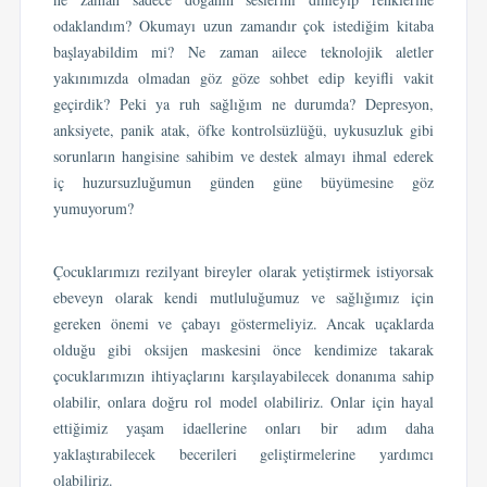
odaklandım? Okumayı uzun zamandır çok istediğim kitaba
başlayabildim mi? Ne zaman ailece teknolojik aletler
yakınımızda olmadan göz göze sohbet edip keyifli vakit
geçirdik? Peki ya ruh sağlığım ne durumda? Depresyon,
anksiyete, panik atak, öfke kontrolsüzlüğü, uykusuzluk gibi
sorunların hangisine sahibim ve destek almayı ihmal ederek
iç huzursuzluğumun günden güne büyümesine göz
yumuyorum?
Çocuklarımızı rezilyant bireyler olarak yetiştirmek istiyorsak
ebeveyn olarak kendi mutluluğumuz ve sağlığımız için
gereken önemi ve çabayı göstermeliyiz. Ancak uçaklarda
olduğu gibi oksijen maskesini önce kendimize takarak
çocuklarımızın ihtiyaçlarını karşılayabilecek donanıma sahip
olabilir, onlara doğru rol model olabiliriz. Onlar için hayal
ettiğimiz yaşam idaellerine onları bir adım daha
yaklaştırabilecek becerileri geliştirmelerine yardımcı
olabiliriz.