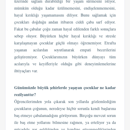
üzerinde sağlam durabildiği bir yaşam sürmesini istiyor,
mümkün olduğu kadar üzülmemesini, endişelenmemesini,
hayal kırıklığı yaşamamasını diliyor. Bunu sağlamak için
çocukları doğduğu andan itibaren ciddi çaba sarf ediyor.
Fakat bu çabalar çoğu zaman hayal edilenden farklı sonuçlara
sebep oluyor. Büyürken hiçbir hayal kırıklığı ve stresle
karşılaşmayan çocuklar güçlü olmayı öğrenemiyor. Etrafta
yaşanan acılardan soyutlanarak empati becerilerini
geliştiremiyor. Çocuklarımızın büyürken dünyayı tüm
acılarıyla ve keyifleriyle olduğu gibi deneyimlemelerine
ihtiyaçları var.
Günümüzde büyük şehirlerde yaşayan çocuklar ne kadar
rezilyanttır?
Öğrencilerimden yola çıkarak son yıllarda gözlemlediğim
çocukların çoğunun, neredeyse hiçbir sorunla kendi başlarına
baş etmeye çabalamadığını görüyorum. Birçoğu mevcut sorun
ile baş etme yollarını bilmesine rağmen, ya erteliyor ya da
mücadele zor geldiğinden ve kendine güvenmediklerinden