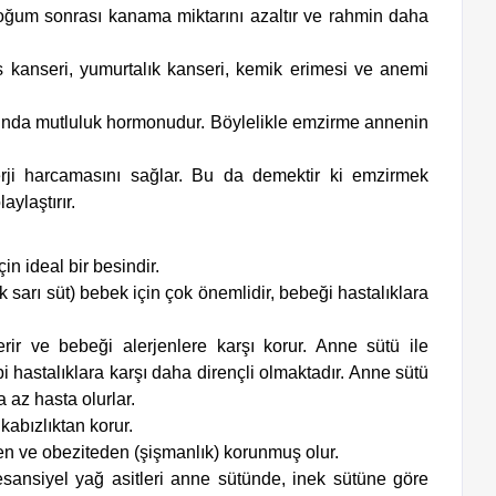
m sonrası kanama miktarını azaltır ve rahmin daha
s kanseri, yumurtalık kanseri, kemik erimesi ve anemi
lında mutluluk hormonudur.
Böylelikle emzirme annenin
ji harcamasını sağlar. Bu da demektir ki emzirmek
aylaştırır.
in ideal bir besindir.
sarı süt) bebek için çok önemlidir, bebeği hastalıklara
çerir ve bebeği alerjenlere karşı korur.
Anne sütü ile
i hastalıklara karşı daha dirençli olmaktadır.
Anne sütü
az hasta olurlar.
kabızlıktan korur.
en ve obeziteden (şişmanlık) korunmuş olur.
 esansiyel yağ asitleri anne sütünde, inek sütüne göre