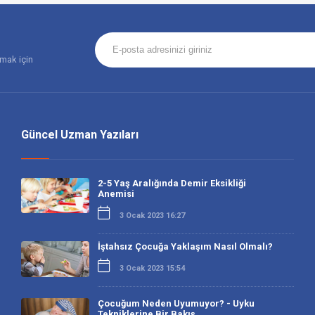
amak için
Güncel Uzman Yazıları
2-5 Yaş Aralığında Demir Eksikliği
Anemisi
3 Ocak 2023 16:27
İştahsız Çocuğa Yaklaşım Nasıl Olmalı?
3 Ocak 2023 15:54
Çocuğum Neden Uyumuyor? - Uyku
Tekniklerine Bir Bakış