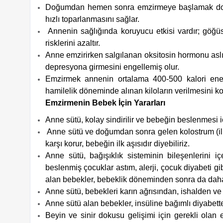
Doğumdan hemen sonra emzirmeye başlamak doğu
hızlı toparlanmasını sağlar.
Annenin sağlığında koruyucu etkisi vardır; göğü
risklerini azaltır.
Anne emzirirken salgılanan oksitosin hormonu as
depresyona girmesini engellemiş olur.
Emzirmek annenin ortalama 400-500 kalori ener
hamilelik döneminde alınan kiloların verilmesini kol
Emzirmenin Bebek İçin Yararları
Anne sütü, kolay sindirilir ve bebeğin beslenmesi iç
Anne sütü ve doğumdan sonra gelen kolostrum (ilk 
karşı korur, bebeğin ilk aşısıdır diyebiliriz.
Anne sütü, bağışıklık sisteminin bileşenlerini i
beslenmiş çocuklar astım, alerji, çocuk diyabeti gib
alan bebekler, bebeklik döneminden sonra da daha 
Anne sütü, bebekleri karın ağrısından, ishalden ve 
Anne sütü alan bebekler, insüline bağımlı diyabett
Beyin ve sinir dokusu gelişimi için gerekli olan