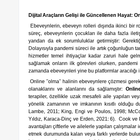
Dijital Araçların Gelişi ile Güncellenen Hayat: 
 Ebeveynlerin, ebeveyn rolleri dışında ikinci bir role girişleri, Google' a girmek kadar hızlı olmuştur.  Bu 
süreç, ebeveynlerin çocukları ile daha fazla ilet
yandan da ek sorumluluklar getirmiştir: Gerektiğ
Dolayısıyla pandemi süreci ile artık çoğunluğun tan
hizmetler temel ihtiyaçlar kadar zaruri hale gelm
sağlamak onların ilk görevleri olurken, pandemi s
zamanda ebeveynleri yine bu platformlar aracılığı il
 Online ''olma'' halinin ebeveynlere çözmesi gereken problemleri getirdiği gibi, bu problemleri çözebilme 
olanaklarını ve alanlarını da sağlamıştır: 
Onlin
terapiler, özellikle uzak mesafeli aile yapıları 
yönelik zamanının ve imkanının kısıtlı olduğu d
Lambe, 2011; King, Engi ve Poulos, 1998; McCoy
Yıldız, Karaca-Dinç ve Erden, 2021: 6).  Cook ve D
avantajları çiftlerle ve ailelerle yapılan çalışmalar 
etmek durumunda kalan veya farklı yerlerde bulun