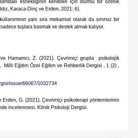
amdaki esnekliğinin kendileri için olumlu bir özellik 
ldız, Karaca-Dinç ve Erden, 2021: 6).
e sadece tuşlara basmak ve destek almak kalıyor.
 ve Hamamcı, Z. (2021). Çevrimiçi grupla  psikolojik 
  
Milli Eğitim Özel Eğitim ve Rehberlik Dergisi 
, 
1
 (2) , 
dergisi/issue/66067/1032734
e Erden, G. (2021). Çevrimiçi psikoterapi yöntemlerinin 
inde incelenmesi. 
Klinik Psikoloji Dergisi
.