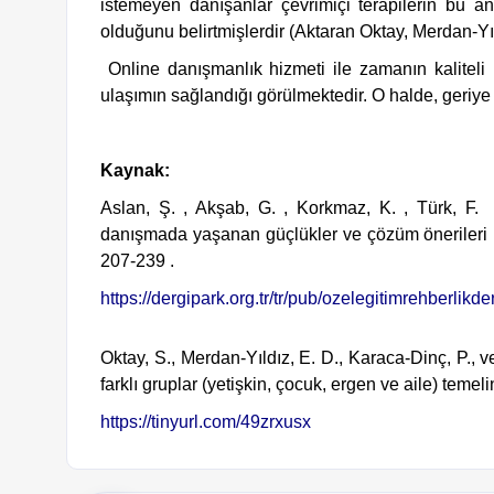
istemeyen danışanlar çevrimiçi terapilerin bu anl
olduğunu belirtmişlerdir (Aktaran Oktay, Merdan-Yı
 Online danışmanlık hizmeti ile zamanın kaliteli kullanımının yanı sıra mekansal olarak da sınırsız bir 
ulaşımın sağlandığı görülmektedir. O halde, geriy
Kaynak:
Aslan, Ş. , Akşab, G. , Korkmaz, K. , Türk, F. 
danışmada yaşanan güçlükler ve çözüm önerileri .
207-239 .
https://dergipark.org.tr/tr/pub/ozelegitimrehberlik
Oktay, S., Merdan-Yıldız, E. D., Karaca-Dinç, P., v
farklı gruplar (yetişkin, çocuk, ergen ve aile) temel
https://tinyurl.com/49zrxusx