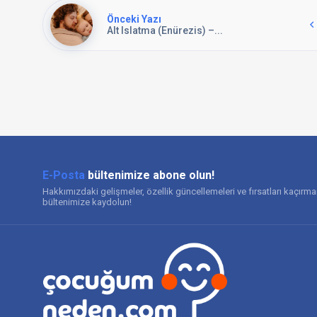
Önceki Yazı
Alt Islatma (Enürezis) –...
E-Posta
bültenimize abone olun!
Hakkımızdaki gelişmeler, özellik güncellemeleri ve fırsatları kaçırm
bültenimize kaydolun!