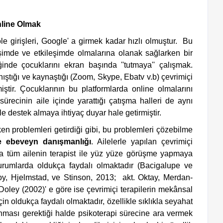
Online Olmak
işimde ve etkileşimde olmalarına olanak sağlarken bir 
inde çocuklarını ekran başında ''tutmaya'' çalışmak. 
ıştığı ve kaynaştığı (Zoom, Skype, Ebatv v.b) çevrimiçi 
iştir. Çocuklarının bu platformlarda online olmalarını 
ürecinin aile içinde yarattığı çatışma halleri de aynı 
e destek almaya ihtiyaç duyar hale getirmiştir.  
e ebeveyn danışmanlığı
. Ailelerle yapılan çevrimiçi 
veya tüm ailenin terapist ile yüz yüze görüşme yapmaya 
urumlarda oldukça faydalı olmaktadır (Bacigalupe ve 
, Hjelmstad, ve Stinson, 2013;  akt. Oktay, Merdan-
oley (2002)' e göre ise çevrimiçi terapilerin mekânsal 
için oldukça faydalı olmaktadır, özellikle sıklıkla seyahat 
ması gerektiği halde psikoterapi sürecine ara vermek 