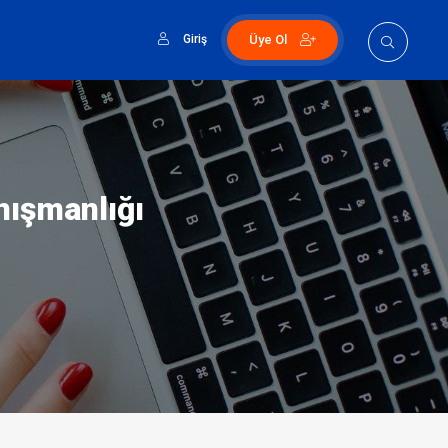
Giriş
Üye Ol
nışmanlığı