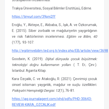
stratejilerinin incelenmesi
.
Trakya Üniversitesi, Sosyal Bilimler Enstitüsü, Edirne.
https://tinyurl.com/39pnj2ff
Eroğlu, Y., Aktepe, E., Akbaba, S., Işık, A. ve Özkorumak,
E. (2015). Siber zorbalık ve mağduriyetin yaygınlığının
ve risk faktörlerinin incelenmesi.
Eğitim ve Bilim, 40
(177),
93-107.
http://egitimvebilim.ted.org.tr/index.php/EB/article/view/3698
Goodwin, K. (2019).
Dijital dünyada çocuk büyütmek:
teknolojiyi doğru kullanmanın yolları
. ( T. Er, Çev.).
İstanbul: Aganta Kitap.
Kara Özçalık, C. ve Atakoğlu, R. (2021). Çevrimiçi çocuk
cinsel istismarı: yaygınlık, mağdur ve suçlu özellikleri.
Psikiyatri Hemşireliği Dergisi
.
12
(1), 76-81.
https://jag.journalagent.com/phd/pdfs/PHD-30643-
REVIEW-KARA_OZCALIK.pdf