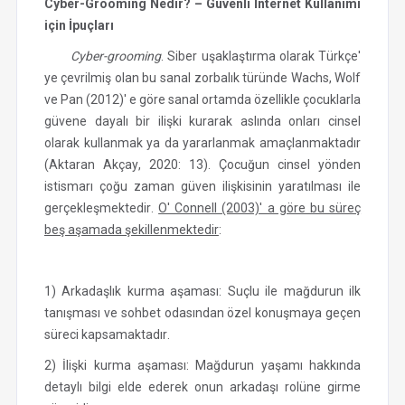
Cyber-Grooming Nedir? – Güvenli İnternet Kullanımı
için İpuçları
Cyber-grooming
. Siber uşaklaştırma olarak Türkçe'
ye çevrilmiş olan bu sanal zorbalık türünde Wachs, Wolf
ve Pan (2012)' e göre sanal ortamda özellikle çocuklarla
güvene dayalı bir ilişki kurarak aslında onları cinsel
olarak kullanmak ya da yararlanmak amaçlanmaktadır
(Aktaran Akçay, 2020: 13). Çocuğun cinsel yönden
istismarı çoğu zaman güven ilişkisinin yaratılması ile
gerçekleşmektedir.
O' Connell (2003)' a göre bu süreç
beş aşamada şekillenmektedir
:
1) Arkadaşlık kurma aşaması: Suçlu ile mağdurun ilk
tanışması ve sohbet odasından özel konuşmaya geçen
süreci kapsamaktadır.
2) İlişki kurma aşaması: Mağdurun yaşamı hakkında
detaylı bilgi elde ederek onun arkadaşı rolüne girme