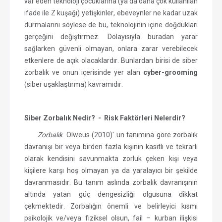
var eden teknoloji çocuklarına (ya da daha çok kullanılan
ifade ile Z kuşağı) yetişkinler, ebeveynler ne kadar uzak
durmalarını söylese de bu, teknolojinin içine doğdukları
gerçeğini değiştirmez. Dolayısıyla buradan yarar
sağlarken güvenli olmayan, onlara zarar verebilecek
etkenlere de açık olacaklardır. Bunlardan birisi de siber
zorbalık ve onun içerisinde yer alan
cyber-grooming
(siber uşaklaştırma) kavramıdır.
Siber Zorbalık Nedir? - Risk Faktörleri Nelerdir?
Zorbalık
. Olweus (2010)' un tanımına göre zorbalık
davranışı bir veya birden fazla kişinin kasıtlı ve tekrarlı
olarak kendisini savunmakta zorluk çeken kişi veya
kişilere karşı hoş olmayan ya da yaralayıcı bir şekilde
davranmasıdır. Bu tanım aslında zorbalık davranışının
altında yatan güç dengesizliği olgusuna dikkat
çekmektedir. Zorbalığın önemli ve belirleyici kısmı
psikolojik ve/veya fiziksel olsun, fail – kurban ilişkisi