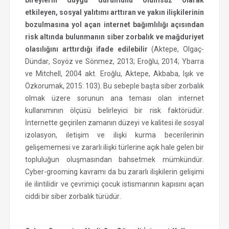
bireylerin duygu durumunu olumsuz olarak
etkileyen, sosyal yalıtımı arttıran ve yakın ilişkilerinin
bozulmasına yol açan internet bağımlılığı açısından
risk altında bulunmanın siber zorbalık ve mağduriyet
olasılığını arttırdığı ifade edilebilir
(Aktepe, Olgaç-
Dündar, Soyöz ve Sönmez, 2013; Eroğlu, 2014; Ybarra
ve Mitchell, 2004 akt. Eroğlu, Aktepe, Akbaba, Işık ve
Özkorumak, 2015: 103). Bu sebeple başta siber zorbalık
olmak üzere sorunun ana teması olan internet
kullanımının ölçüsü belirleyici bir risk faktörüdür.
İnternette geçirilen zamanın düzeyi ve kalitesi ile sosyal
izolasyon, iletişim ve ilişki kurma becerilerinin
gelişememesi ve zararlı ilişki türlerine açık hale gelen bir
topluluğun oluşmasından bahsetmek mümkündür.
Cyber-grooming kavramı da bu zararlı ilişkilerin gelişimi
ile ilintilidir ve çevrimiçi çocuk istismarının kapısını açan
ciddi bir siber zorbalık türüdür.