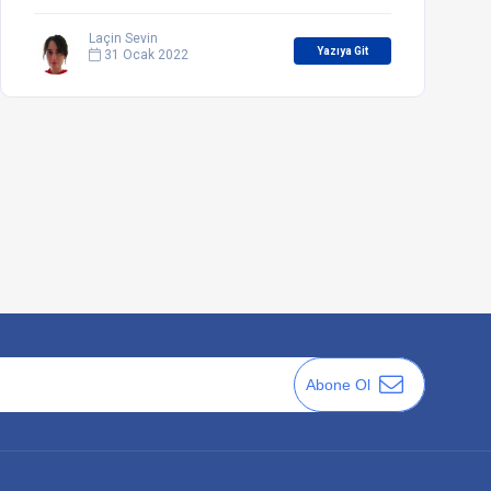
Laçin Sevin
Yazıya Git
31 Ocak 2022
Abone Ol