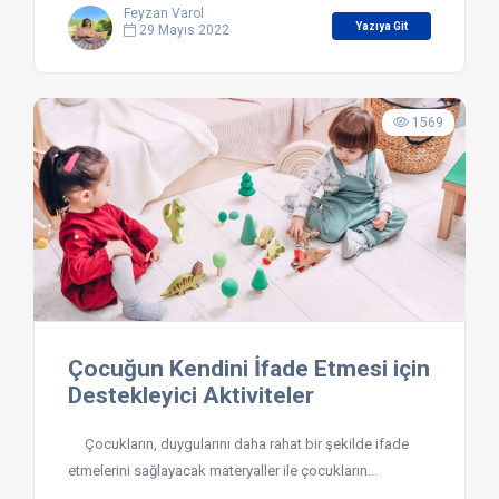
Feyzan Varol
Yazıya Git
29 Mayıs 2022
1569
Çocuğun Kendini İfade Etmesi için
Destekleyici Aktiviteler
Çocukların, duygularını daha rahat bir şekilde ifade
etmelerini sağlayacak materyaller ile çocukların...