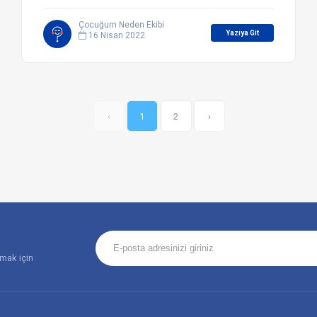
Çocuğum Neden Ekibi
Yazıya Git
16 Nisan 2022
‹
1
2
›
amak için