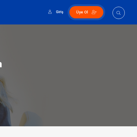
Giriş
Üye Ol
n