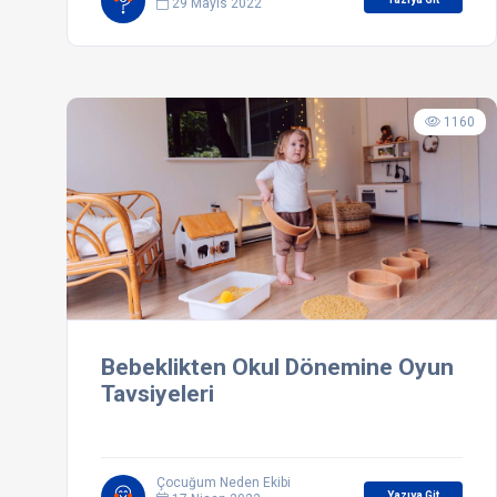
29 Mayıs 2022
1160
Bebeklikten Okul Dönemine Oyun
Tavsiyeleri
Çocuğum Neden Ekibi
Yazıya Git