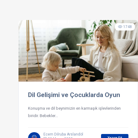
1748
Dil Gelişimi ve Çocuklarda Oyun
Konuşma ve dil beynimizin en karmaşık işlevlerinden
biridir. Bebekler...
Ecem Dilruba Arslandöl
Yazıya Git